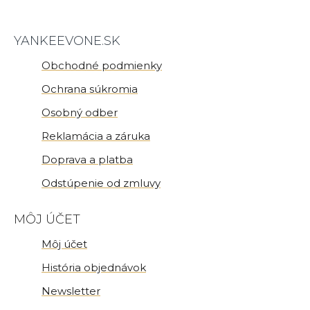
YANKEEVONE.SK
Bytový parfum DOPREDAJ
-30%
Obchodné podmienky
Ochrana súkromia
Osobný odber
Reklamácia a záruka
Doprava a platba
Odstúpenie od zmluvy
MÔJ ÚČET
Môj účet
História objednávok
Newsletter