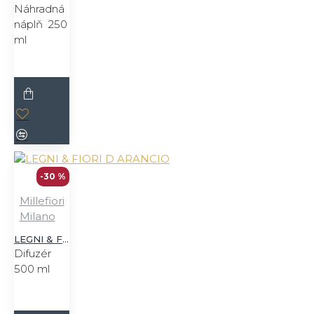
Náhradná
náplň 250
ml
-30 %
Millefiori
Milano
LEGNI & FIORI D ARANCIO
Difuzér
500 ml