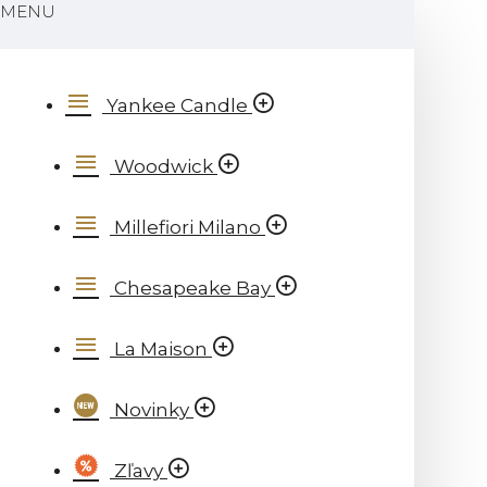
MENU
Yankee Candle
Woodwick
Millefiori Milano
Chesapeake Bay
La Maison
Novinky
Zľavy