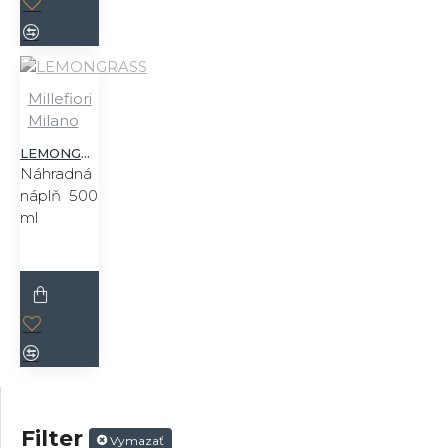
Millefiori
Milano
LEMONGRASS
Náhradná
náplň 500
ml
Filter
Vymazať