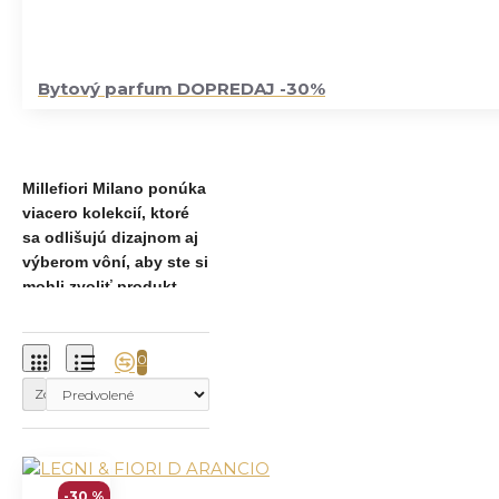
Bytový parfum DOPREDAJ -30%
Millefiori Milano ponúka
viacero kolekcií, ktoré
sa odlišujú dizajnom aj
výberom vôní, aby ste si
mohli zvoliť produkt
presne podľa svojho
vkusu a štýlu interiéru.
0
Vybrať si môžete z
Zoradiť podľa:
kolekcií ZONA, MILANO
alebo SELECTED.
-30 %