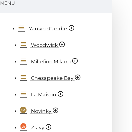
MENU
Yankee Candle
Woodwick
Millefiori Milano
Chesapeake Bay
La Maison
Novinky
Zľavy