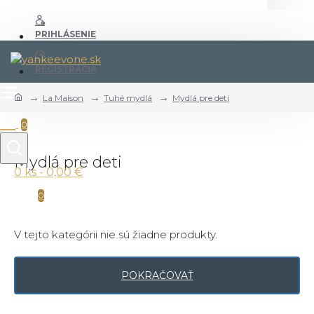
PRIHLÁSENIE
REGISTRÁCIA
La Maison
Tuhé mydlá
Mydlá pre deti
0
Mydlá pre deti
0 ks - 0,00 €
0
V tejto kategórii nie sú žiadne produkty.
POKRAČOVAŤ