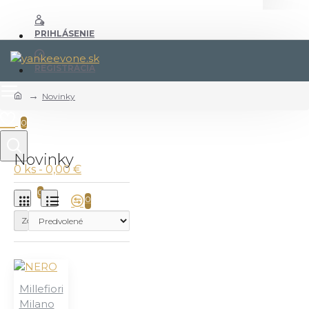
PRIHLÁSENIE
REGISTRÁCIA
Novinky
0
Novinky
0 ks - 0,00 €
0
0
Zoradiť podľa:
Millefiori
Milano