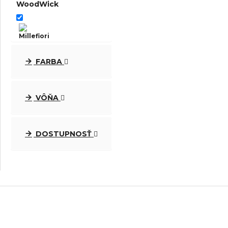
WoodWick
Millefiori Milano
FARBA
VÔŇA
Chesapeake Bay
DOSTUPNOSŤ