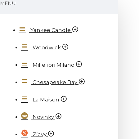
MENU
Yankee Candle
Woodwick
Millefiori Milano
Chesapeake Bay
La Maison
Novinky
Zľavy