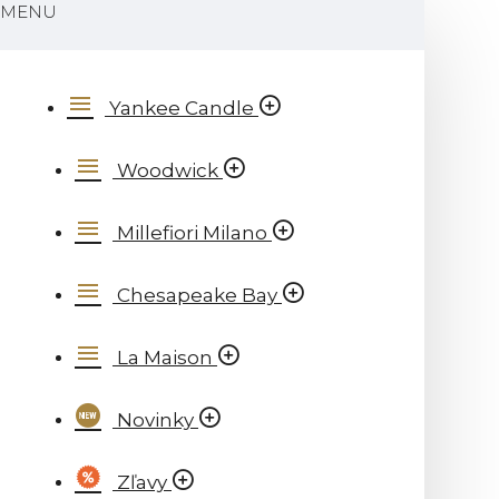
MENU
Yankee Candle
Woodwick
Millefiori Milano
Chesapeake Bay
La Maison
Novinky
Zľavy