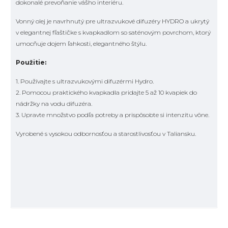
dokonalé prevoňanie vášho interiéru.
Vonný olej je navrhnutý pre ultrazvukové difuzéry HYDRO a ukrytý
v elegantnej fľaštičke s kvapkadlom so saténovým povrchom, ktorý
umocňuje dojem ľahkosti, elegantného štýlu.
Použitie:
1. Používajte s ultrazvukovými difuzérmi Hydro.
2. Pomocou praktického kvapkadla pridajte 5 až 10 kvapiek do
nádržky na vodu difuzéra.
3. Upravte množstvo podľa potreby a prispôsobte si intenzitu vône.
Vyrobené s vysokou odbornosťou a starostlivosťou v Taliansku.