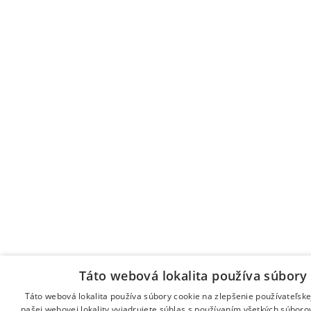
Táto webová lokalita používa súbory 
Táto webová lokalita používa súbory cookie na zlepšenie používateľske
našej webovej lokality vyjadrujete súhlas s používaním všetkých súboro