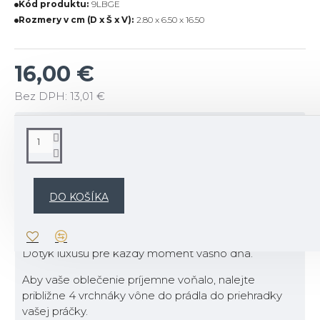
Kód produktu:
9LBGE
Rozmery v cm (D x Š x V):
2.80 x 6.50 x 16.50
16,00 €
Bez DPH: 13,01 €
POPIS
Popis produktu:
Elegancia sa snúbi s každodennou starostlivosťou
DO KOŠÍKA
o vaše oblečenie.
Sofistikované vône a pôsobivé obaly.
Dotyk luxusu pre každý moment vášho dňa.
Aby vaše oblečenie príjemne voňalo, nalejte
približne 4 vrchnáky vône do prádla do priehradky
vašej práčky.