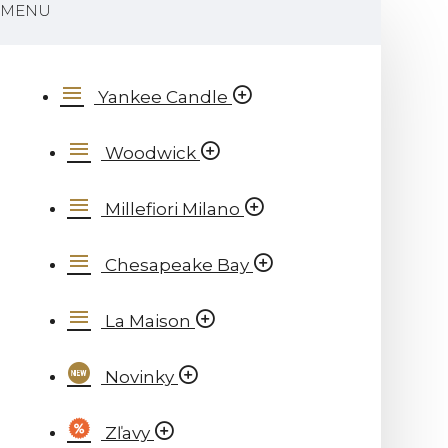
MENU
Yankee Candle
Woodwick
Millefiori Milano
Chesapeake Bay
La Maison
Novinky
Zľavy