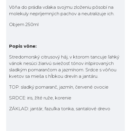
Vôňa do prádla vďaka svojmu zloženiu pôsobí na
molekuly nepríjemných pachov a neutralizuje ich.
Objem 250ml
Popis vône:
Stredomorský citrusový háj, v ktorom tancuje ľahký
vánok nesúci žiarivú sviežosť tónov inšpirovaných
sladkým pomarančom a jazmínom. Srdce s vôňou
kvetov sa mieša s hĺbkou drevín a jantáru.
TOP: sladký pomaranč, jazmín, červené ovocie
SRDCE: iris, žlté ruže, korenie
ZÁKLAD: jantár, fazuľka tonka, santalové drevo