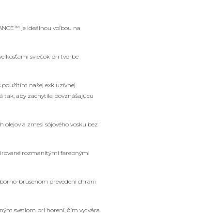
GRANCE™
je ideálnou voľbou na
veľkosťami sviečok pri tvorbe
použitím našej exkluzívnej
á tak, aby zachytila povznášajúcu
ch olejov a zmesi sójového vosku bez
špirované rozmanitými farebnými
ieborno-brúsenom prevedení chráni
ným svetlom pri horení, čím vytvára