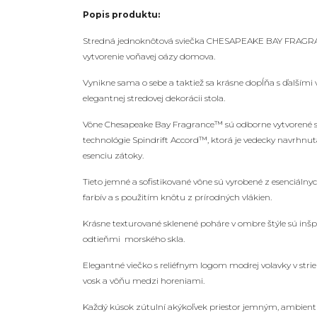
Popis produktu:
Stredná jednoknôtová sviečka CHESAPEAKE BAY FRA
vytvorenie voňavej oázy domova.
Vynikne sama o sebe a taktiež sa krásne dopĺňa s ďalšími 
elegantnej stredovej dekorácii stola.
Vône Chesapeake Bay Fragrance™ sú odborne vytvorené s 
technológie Spindrift Accord™, ktorá je vedecky navrhnut
esenciu zátoky.
Tieto jemné a sofistikované vône sú vyrobené z esenciálny
farbív a s použitím knôtu z prírodných vlákien.
Krásne texturované sklenené poháre v ombre štýle sú in
odtieňmi morského skla.
Elegantné viečko s reliéfnym logom modrej volavky v str
vosk a vôňu medzi horeniami.
Každý kúsok zútulní akýkoľvek priestor jemným, ambient