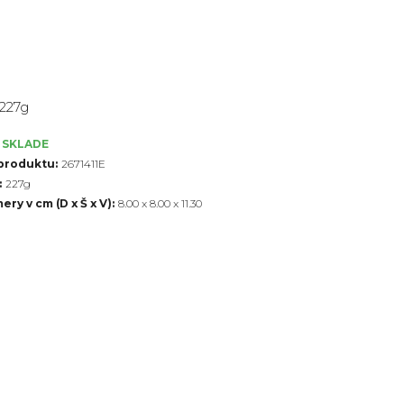
227g
 SKLADE
produktu:
2671411E
:
227g
ry v cm (D x Š x V):
8.00 x 8.00 x 11.30