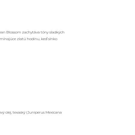
an Blossom zachytáva tóny sladkých
omínajúce zlatú hodinu, keď slnko
vý olej, texaský (Juniperus Mexicana