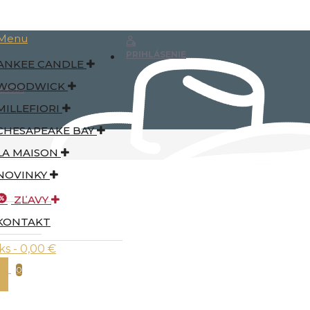
Menu
PRIHLÁSENIE
ANKEE CANDLE
WOODWICK
RÁCIA
MILLEFIORI
CHESAPEAKE BAY
LA MAISON
NOVINKY
ZĽAVY
KONTAKT
ks - 0,00 €
0