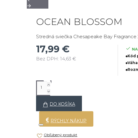
OCEAN BLOSSOM
Stredná sviečka Chesapeake Bay Fragrance 
17,99 €
NA
Kód 
Bez DPH: 14,63 €
Váha
Rozme
DO KOŠÍKA
RÝCHLY NÁKUP
Obľúbený produkt