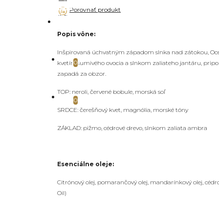
Porovnať produkt
Účet
Prihlásenie / Registrácia
Popis vône:
Inšpirovaná úchvatným západom slnka nad zátokou, Oce
Zoznam prianí
Upraviť
0
kvetín, šumivého ovocia a slnkom zaliateho jantáru, prip
zapadá za obzor.
TOP: neroli, červené bobule, morská soľ
Porovnanie
Porovnanie produktov
0
SRDCE: čerešňový kvet, magnólia, morské tóny
ZÁKLAD: pižmo, cédrové drevo, slnkom zaliata ambra
Esenciálne oleje:
Citrónový olej, pomarančový olej, mandarínkový olej, cédro
Oil)