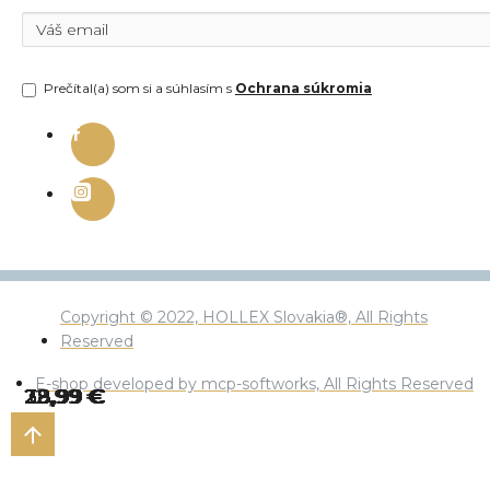
Prečítal(a) som si a súhlasím s
Ochrana súkromia
Copyright © 2022, HOLLEX Slovakia®, All Rights
Reserved
E-shop developed by mcp-softworks, All Rights Reserved
28,99 €
28,99 €
28,99 €
28,99 €
28,99 €
28,99 €
39,99 €
39,99 €
39,99 €
39,99 €
39,99 €
39,99 €
39,99 €
39,99 €
12,99 €