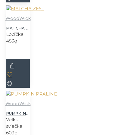
WoodWick
MATCHA ZEST
Lodička
453g
WoodWick
PUMPKIN PRALINE
Veľká
sviečka
609g