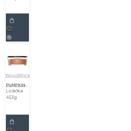
WoodWick
PUMPKIN PRALINE
Lodička
453g