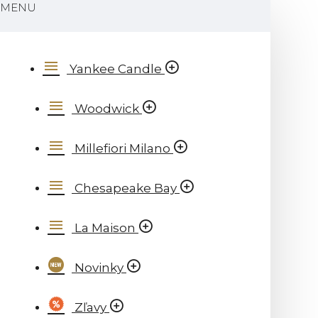
MENU
Yankee Candle
Woodwick
Millefiori Milano
Chesapeake Bay
La Maison
Novinky
Zľavy