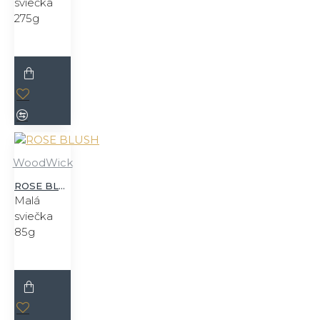
sviečka
275g
WoodWick
ROSE BLUSH
Malá
sviečka
85g