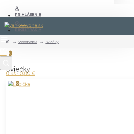
PRIHLÁSENIE
REGISTRÁCIA
WoodWick
Sviečky
0
Sviečky
0 ks - 0,00 €
0