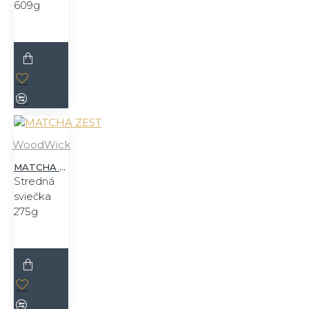
609g
WoodWick
MATCHA ZEST
Stredná
sviečka
275g