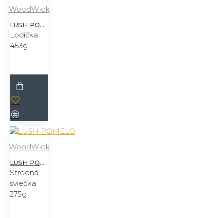
WoodWick
LUSH POMELO
Lodička
453g
WoodWick
LUSH POMELO
Stredná
sviečka
275g