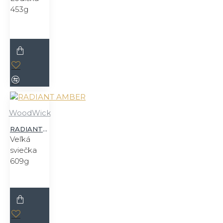
453g
WoodWick
RADIANT AMBER
Veľká
sviečka
609g