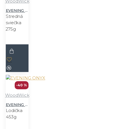
WoodWick
EVENING ONYX
Stredná
sviečka
275g
-40 %
WoodWick
EVENING ONYX
Lodička
453g