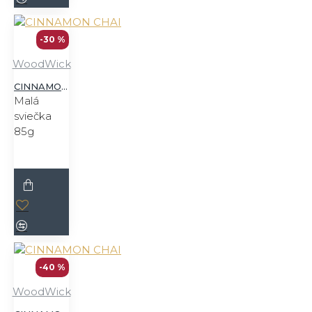
-30 %
WoodWick
CINNAMON CHAI
Malá
sviečka
85g
-40 %
WoodWick