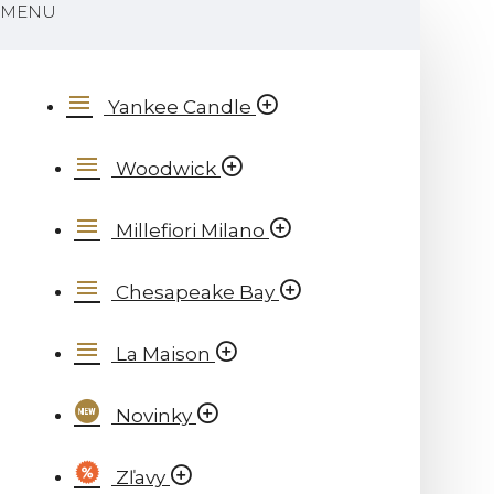
MENU
Yankee Candle
Woodwick
Millefiori Milano
Chesapeake Bay
La Maison
Novinky
Zľavy