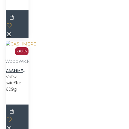
-30 %
WoodWick
CASHMERE
Veľká
sviečka
609g