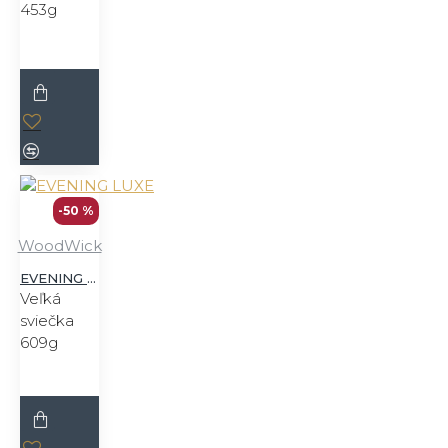
453g
-50 %
WoodWick
EVENING LUXE
Veľká
sviečka
609g