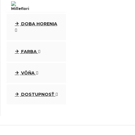
Millefiori Milano
DOBA HORENIA
La Maison
FARBA
VÔŇA
Chesapeake Bay
DOSTUPNOSŤ