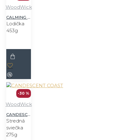
WoodWick
CALMING RETREAT
Lodička
453g
-30 %
WoodWick
CANDESCENT COAST
Stredná
sviečka
275g