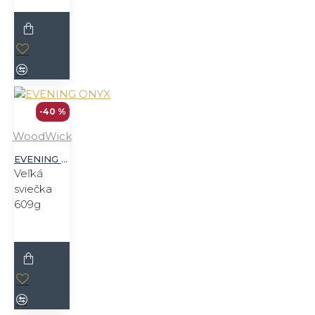
-40 %
WoodWick
EVENING ONYX
Veľká
sviečka
609g