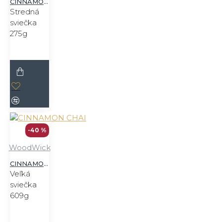
CINNAMON CHAI
Stredná
sviečka
275g
-40 %
WoodWick
CINNAMON CHAI
Veľká
sviečka
609g