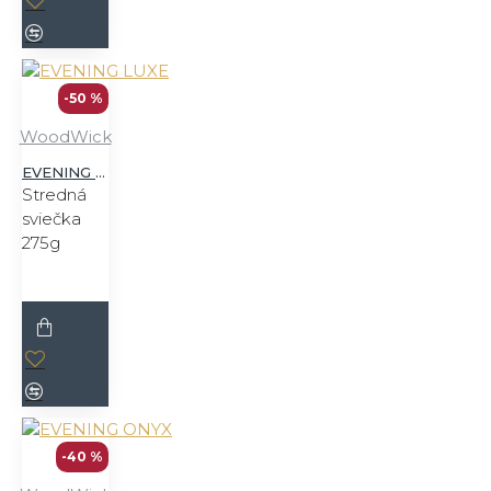
-50 %
WoodWick
EVENING LUXE
Stredná
sviečka
275g
-40 %