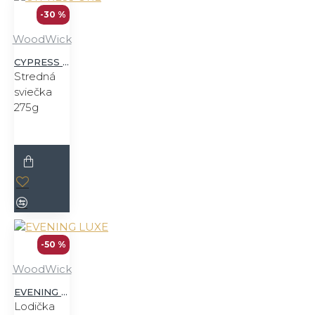
-30 %
WoodWick
CYPRESS ORE
Stredná
sviečka
275g
-50 %
WoodWick
EVENING LUXE
Lodička