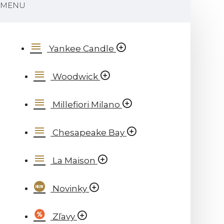
MENU
Yankee Candle
Woodwick
Millefiori Milano
Chesapeake Bay
La Maison
Novinky
Zľavy