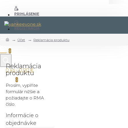
PRIHLÁSENIE
REGISTRÁCIA
Účet
Reklamácia produktu
0
Reklamácia
0 ks - 0,00 €
produktu
0
Prosím, vyplňte
formulár nižšie a
požiadajte o RMA
číslo.
Informácie o
objednávke