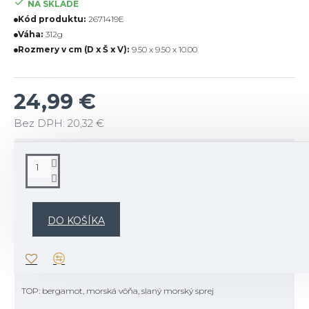
NA SKLADE
Kód produktu:
2671419E
Váha:
312g
Rozmery v cm (D x Š x V):
9.50 x 9.50 x 10.00
24,99 €
Bez DPH: 20,32 €
POPIS
Popis vône:
Objavte čaro blaženého popoludnia v zátoke, znovu vytvorené v
DO KOŠÍKA
aromatických tónoch bergamotu, divokého morského šalvie a
minerálneho naplaveného dreva — Serene Waters pripomína spev
vlny a sklenené odrazy mora.
TOP: bergamot, morská vôňa, slaný morský sprej