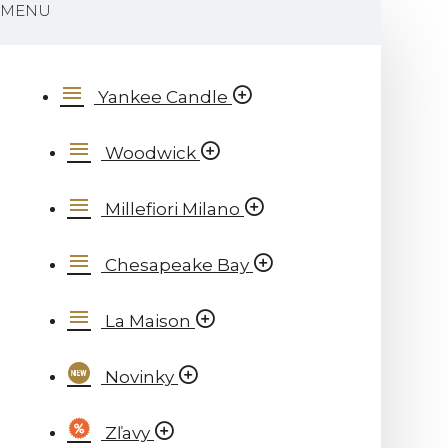
MENU
Yankee Candle
Woodwick
Millefiori Milano
Chesapeake Bay
La Maison
Novinky
Zľavy