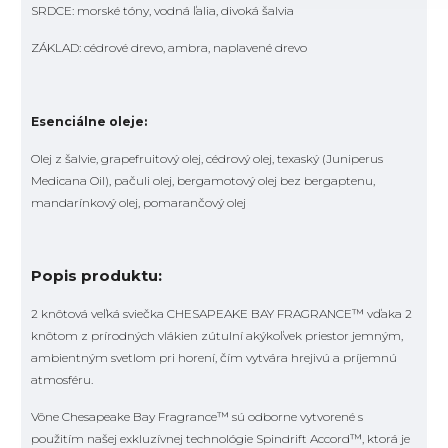
SRDCE: morské tóny, vodná ľalia, divoká šalvia
ZÁKLAD: cédrové drevo, ambra, naplavené drevo
Esenciálne oleje:
Olej z šalvie, grapefruitový olej, cédrový olej, texaský (Juniperus
Medicana Oil), pačuli olej, bergamotový olej bez bergaptenu,
mandarínkový olej, pomarančový olej
Popis produktu:
2 knôtová veľká sviečka CHESAPEAKE BAY FRAGRANCE™ vďaka 2
knôtom z prírodných vlákien zútulní akýkoľvek priestor jemným,
ambientným svetlom pri horení, čím vytvára hrejivú a príjemnú
atmosféru.
Vône Chesapeake Bay Fragrance™ sú odborne vytvorené s
použitím našej exkluzívnej technológie Spindrift Accord™, ktorá je