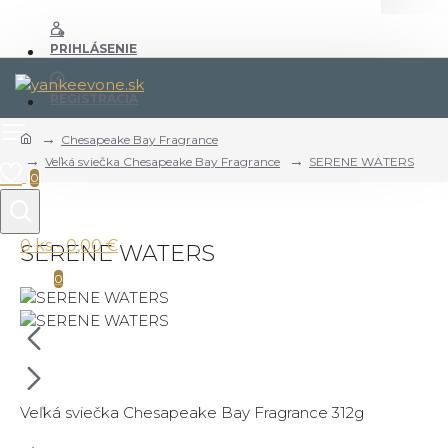
PRIHLÁSENIE
REGISTRÁCIA
Chesapeake Bay Fragrance
Veľká sviečka Chesapeake Bay Fragrance
SERENE WATERS
0
0 ks - 0,00 €
SERENE WATERS
0
Veľká sviečka Chesapeake Bay Fragrance 312g