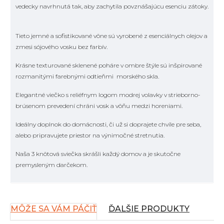
vedecky navrhnutá tak, aby zachytila povznášajúcu esenciu zátoky.
Tieto jemné a sofistikované vône sú vyrobené z esenciálnych olejov a
zmesi sójového vosku bez farbív.
Krásne texturované sklenené poháre v ombre štýle sú inšpirované
rozmanitými farebnými odtieňmi morského skla.
Elegantné viečko s reliéfnym logom modrej volavky v strieborno-
brúsenom prevedení chráni vosk a vôňu medzi horeniami.
Ideálny doplnok do domácnosti, či už si doprajete chvíle pre seba,
alebo pripravujete priestor na výnimočné stretnutia.
Naša 3 knôtová sviečka skrášli každý domov a je skutočne
premysleným darčekom.
MÔŽE SA VÁM PÁČIŤ
ĎALŠIE PRODUKTY