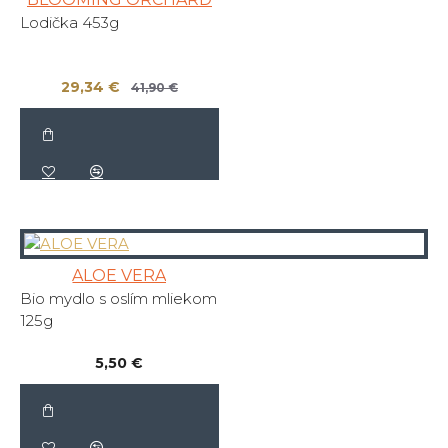
Lodička 453g
29,34 €
41,90 €
ALOE VERA
Bio mydlo s oslím mliekom
125g
5,50 €