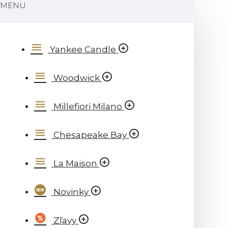
MENU
Yankee Candle
Woodwick
Millefiori Milano
Chesapeake Bay
La Maison
Novinky
Zľavy