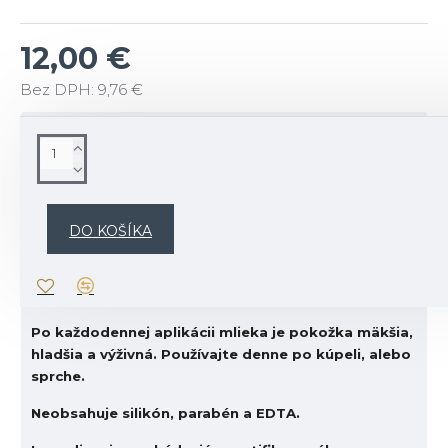
12,00 €
Bez DPH: 9,76 €
POPIS
Telové mlieko LAIT D´ANESSE HYDRATANT je
obohatené o organické oslie mlieko s vynikajúcimi
DO KOŠÍKA
hydratačnými vlastnosťami.
Telové mlieko v
yživuje, zmäkčuje, regeneruje
pokožku a
zlepšuje vzhľad pokožky.
Po každodennej aplikácii mlieka je pokožka mäkšia,
hladšia a výživná.
Používajte denne po kúpeli, alebo
sprche.
Neobsahuje silikón, parabén a EDTA.