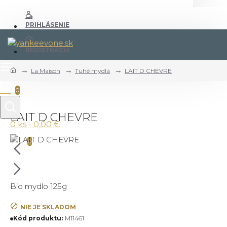
PRIHLÁSENIE
REGISTRÁCIA
La Maison
Tuhé mydlá
LAIT D CHEVRE
0
LAIT D CHEVRE
0 ks - 0,00 €
0
Bio mydlo 125g
NIE JE SKLADOM
Kód produktu:
M11461