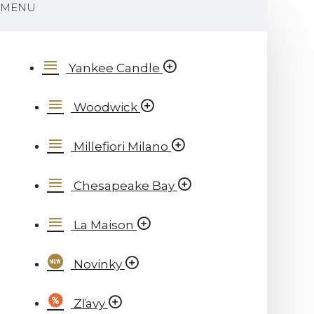
MENU
Yankee Candle
Woodwick
Millefiori Milano
Chesapeake Bay
La Maison
Novinky
Zľavy