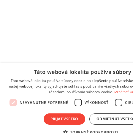
Táto webová lokalita používa súbory 
Táto webová lokalita používa súbory cookie na zlepšenie používateľske
našej webovej lokality vyjadrujete súhlas s používaním všetkých súboro
zásadami používania súborov cookie.
Prečítať v
NEVYHNUTNE POTREBNÉ
VÝKONNOSŤ
CIE
PRIJAŤ VŠETKO
ODMIETNUŤ VŠETK
ZOBRAZIŤ PODROBNOSTI