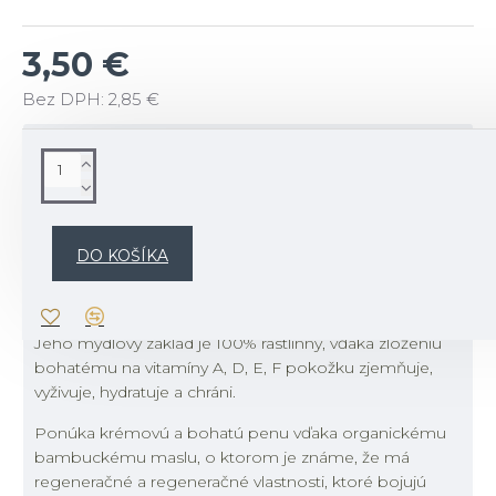
3,50 €
Bez DPH: 2,85 €
POPIS
Organické mydlo s bambuckým maslom
Naše mydlo voňavé a obohatené o bio kozie mlieko,
DO KOŠÍKA
vyrobené v Provence, je obohatené o bio bambucké
maslo.
Jeho mydlový základ je 100% rastlinný, vďaka zloženiu
bohatému na vitamíny A, D, E, F pokožku zjemňuje,
vyživuje, hydratuje a chráni.
Ponúka krémovú a bohatú penu vďaka organickému
bambuckému maslu, o ktorom je známe, že má
regeneračné a regeneračné vlastnosti, ktoré bojujú