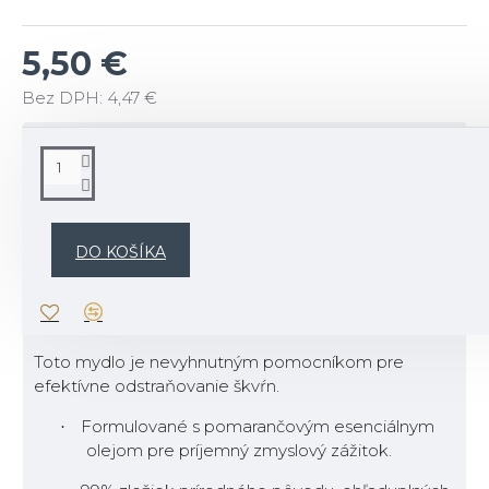
5,50 €
Bez DPH: 4,47 €
POPIS
Popis produktu:
Objavte naše mydlo na odstraňovanie škvŕn, ktoré
DO KOŠÍKA
obsahuje 99 % zložiek prírodného pôvodu a je
obohatené o Terre de Sommières a pomarančový
esenciálny olej.
Toto mydlo je nevyhnutným pomocníkom pre
efektívne odstraňovanie škvŕn.
Formulované s pomarančovým esenciálnym
·
olejom pre príjemný zmyslový zážitok.