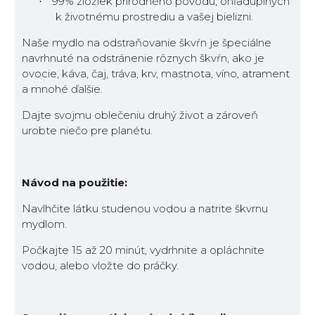
99% zložiek prírodného pôvodu, ohľaduplných
·
k životnému prostrediu a vašej bielizni.
Naše mydlo na odstraňovanie škvŕn je špeciálne
navrhnuté na odstránenie rôznych škvŕn, ako je
ovocie, káva, čaj, tráva, krv, mastnota, víno, atrament
a mnohé ďalšie.
Dajte svojmu oblečeniu druhý život a zároveň
urobte niečo pre planétu.
Návod na použitie:
Navlhčite látku studenou vodou a natrite škvrnu
mydlom.
Počkajte 15 až 20 minút, vydrhnite a opláchnite
vodou, alebo vložte do práčky.