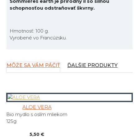
Sommières earth je prírodný íl so silnou
schopnosťou odstraňovať škvrny.
Hmotnosť: 100 g.
Vyrobené vo Francúzsku.
MÔŽE SA VÁM PÁČIŤ
ĎALŠIE PRODUKTY
ALOE VERA
Bio mydlo s oslím mliekom
125g
5,50 €