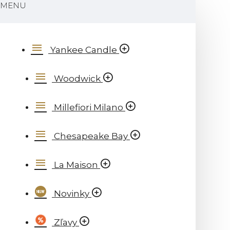
MENU
Yankee Candle
Woodwick
Millefiori Milano
Chesapeake Bay
La Maison
Novinky
Zľavy