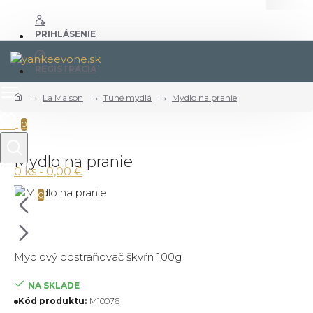
PRIHLÁSENIE
REGISTRÁCIA
La Maison
Tuhé mydlá
Mydlo na pranie
0
Mydlo na pranie
0 ks - 0,00 €
0
Mydlový odstraňovač škvŕn 100g
NA SKLADE
Kód produktu:
M10076