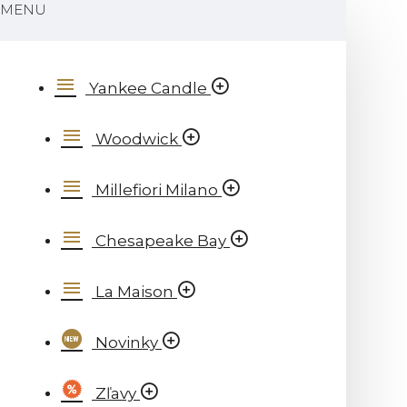
MENU
Yankee Candle
Woodwick
Millefiori Milano
Chesapeake Bay
La Maison
Novinky
Zľavy