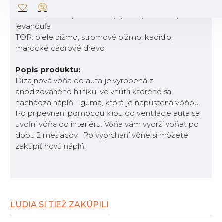
bergamot, ružový grep
SRDCE: pivónia, konvalinka, tymián, rozmarín,
levanduľa
TOP: biele pižmo, stromové pižmo, kadidlo,
marocké cédrové drevo
Popis produktu:
Dizajnová vôňa do auta je vyrobená z
anodizovaného hliníku, vo vnútri ktorého sa
nachádza náplň - guma, ktorá je napustená vôňou.
Po pripevnení pomocou klipu do ventilácie auta sa
uvoľní vôňa do interiéru. Vôňa vám vydrží voňať po
dobu 2 mesiacov. Po vyprchaní vône si môžete
zakúpiť novú náplň.
ĽUDIA SI TIEŽ ZAKÚPILI