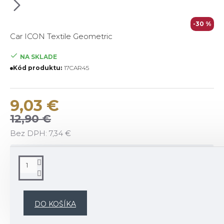
-30 %
Car ICON Textile Geometric
NA SKLADE
Kód produktu:
17CAR45
9,03 €
12,90 €
Bez DPH: 7,34 €
POPIS
Popis vône:
Svieže tóny santalového dreva, rozmarínu, citrónu a
DO KOŠÍKA
bergamotu.
ZÁKLAD: eukalyptus, zelené listy, mandarínka,