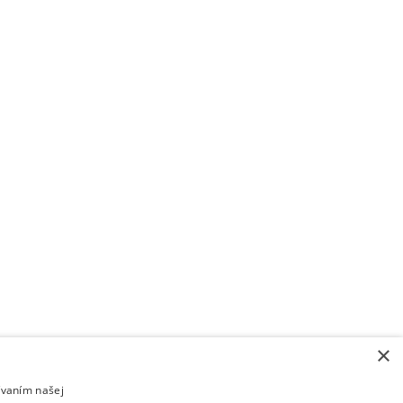
×
ívaním našej