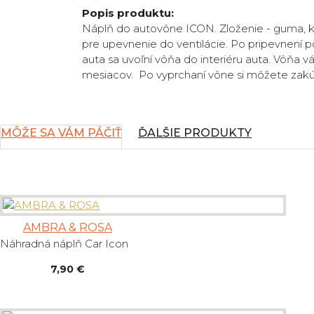
Popis produktu:
Náplň do autovône ICON. Zloženie - guma, kt
pre upevnenie do ventilácie. Po pripevnení 
auta sa uvoľní vôňa do interiéru auta. Vôňa 
mesiacov. Po vyprchaní vône si môžete zakú
MÔŽE SA VÁM PÁČIŤ
ĎALŠIE PRODUKTY
AMBRA & ROSA
Náhradná náplň Car Icon
7,90 €