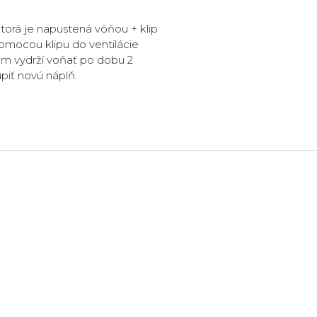
orá je napustená vôňou + klip
pomocou klipu do ventilácie
vám vydrží voňať po dobu 2
piť novú náplň.