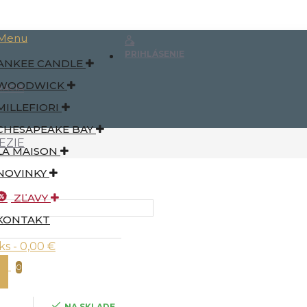
Menu
PRIHLÁSENIE
ANKEE CANDLE
WOODWICK
RÁCIA
MILLEFIORI
CHESAPEAKE BAY
EZIE
LA MAISON
NOVINKY
ZĽAVY
KONTAKT
ks - 0,00 €
0
NA SKLADE