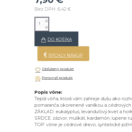
Bez DPH: 6,42 €
DO KOŠÍKA
RÝCHLY NÁKUP
Obľúbený produkt
Porovnať produkt
Popis vône:
Teplá vôňa, ktorá vám zahreje dušu ako rozh
pomaranča okorenené vanilkou a cédrových
ZÁKLAD: eukalyptus, levanduľový kvet a ho
SRDCE: zázvor, muškát, kardamón, lupene ruží,
TOP: vône je cédrové drevo, syntetické pižmo