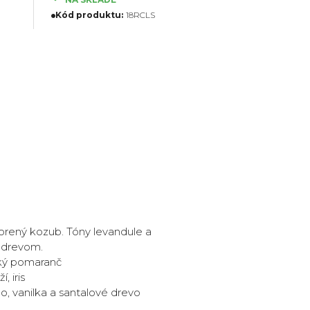
Kód produktu:
18RCLS
orený kozub. Tóny levandule a
 drevom.
rký pomaranč
 iris
, vanilka a santalové drevo