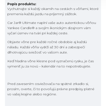
Popis produktu:
Vychutnajte si každý okamih na cestách s vôňami, ktoré
premenia každú jazdu na príjemný zážitok.
Car Jar® Ultimate naplní vaše auto autentickou vôňou
Yankee Candle® a svojím ikonickým dizajnom vám
vyčarí úsmev na tvári pri každej ceste.
Objavte vône pre každé ročné obdobie aj každú
náladu. Každá vôňa vydrží až 30 dní a zabezpečí
dlhotrvajúcu sviežosť vo vašom aute.
Keď hladina vône klesne pod vyznačenú rysku, je čas
vymeniť ju za novú – kalendár na to nepotrebujete.
Pred zavesením osviežovača na spätné zrkadlo si,
prosím, overte, či to povoľujú právne predpisy platné
vo vašej krajine alebo regióne.