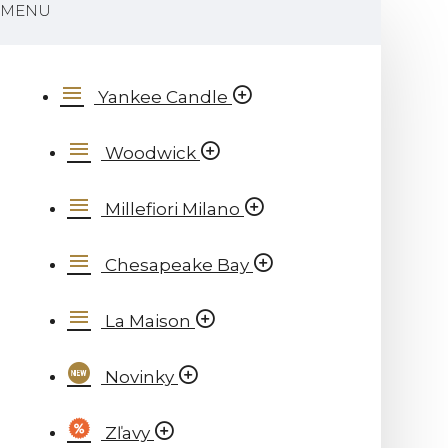
MENU
Yankee Candle
Woodwick
Millefiori Milano
Chesapeake Bay
La Maison
Novinky
Zľavy