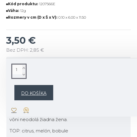
Kód produktu:
1207566E
Váha:
12g
Rozmery v cm (D x Š x V):
0.10 x 6.00 x 11.50
3,50 €
Bez DPH: 2,85 €
POPIS
Popis vône:
Táto vôňa Vás zavedie na exotický ostrov plný
DO KOŠÍKA
krásnych, sviežich, žiarivých citrusových plodov,
sladkých kvetinových tónov a korenistej vanilky.
Osviežujúca, jemná a žensky delikátna vôňa. Tejto
vôni neodolá žiadna žena.
TOP: citrus, melón, bobule