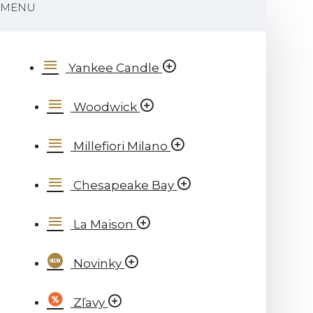
MENU
Yankee Candle
Woodwick
Millefiori Milano
Chesapeake Bay
La Maison
Novinky
Zľavy