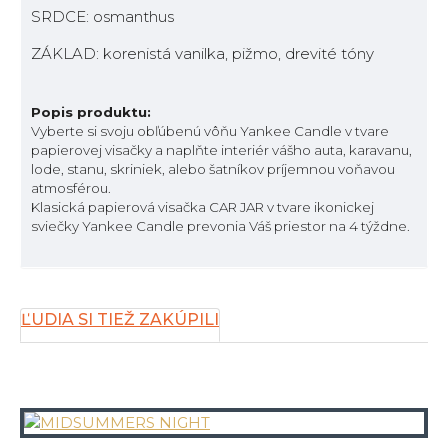
SRDCE: osmanthus
ZÁKLAD: korenistá vanilka, pižmo, drevité tóny
Popis produktu:
Vyberte si svoju obľúbenú vôňu Yankee Candle v tvare
papierovej visačky a naplňte interiér vášho auta, karavanu,
lode, stanu, skriniek, alebo šatníkov príjemnou voňavou
atmosférou.
Klasická papierová visačka CAR JAR v tvare ikonickej
sviečky Yankee Candle prevonia Váš priestor na 4 týždne.
ĽUDIA SI TIEŽ ZAKÚPILI