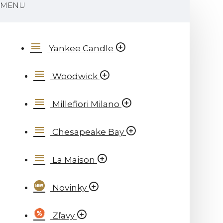
MENU
Yankee Candle
Woodwick
Millefiori Milano
Chesapeake Bay
La Maison
Novinky
Zľavy