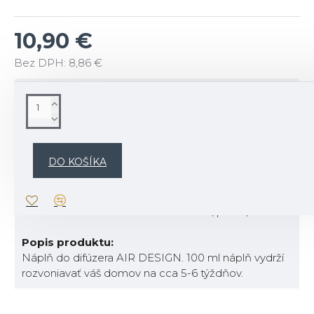
10,90 €
Bez DPH: 8,86 €
POPIS
Popis vône:
Vôňa santalového dreva s jemnou vôňou citrusov a
DO KOŠÍKA
levandule.
ZÁKLAD: levanduľa, grep, bergamot, sicílsky citrón
SRDCE: červené ovocie, koriander, myrtle, jazmín
TOP: drevo Guaiaco Santal Misor Cor, pačuli, vanilka
Popis produktu:
Náplň do difúzera AIR DESIGN. 100 ml náplň vydrží
rozvoniavať váš domov na cca 5-6 týždňov.