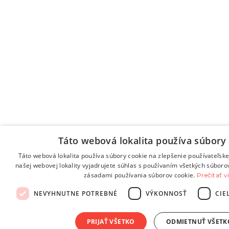
Táto webová lokalita používa súbory 
Táto webová lokalita používa súbory cookie na zlepšenie používateľske
našej webovej lokality vyjadrujete súhlas s používaním všetkých súboro
zásadami používania súborov cookie.
Prečítať v
NEVYHNUTNE POTREBNÉ
VÝKONNOSŤ
CIE
PRIJAŤ VŠETKO
ODMIETNUŤ VŠETK