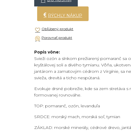
RÝCHLY NÁKUP
Obľúbený produkt
Porovnať produkt
Popis vône:
Svieži ozón a slnkom prežiarený pomaranč sa 
kryštálovej soli a divého tymianu. Vôňa, ukotv
jantárom a zamatovým cédrom z Virgínie, sa n
svieža, drevitá a ticho nespútaná.
Evokuje drsné pobrežie, kde sa zem stretáva 
formovanej rovnováhe.
TOP: pomaranč, ozón, levanduľa
SRDCE: morský mach, morská soľ, tymian
ZÁKLAD: morské minerály, cédrové drevo, jantá