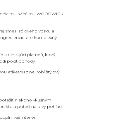
 ikonickou sviečkou WOODWICK
vej zmesi sójového vosku a
é ingrediencie pre komplexný
e a tancujúci plameň, ktorý
odí pocit pohody.
u etiketou z nej robí štýlový
o potešiť niekoho
vkusným
ou ktorá poteší na prvý pohľad.
oplní váš interiér.