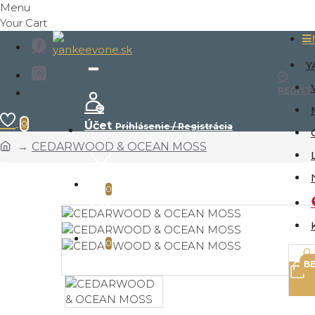
Menu
Your Cart
Y
REGIST
0
Účet
Prihlásenie / Registrácia
CEDARWOOD & OCEAN MOSS
Zoznam prianí
Upraviť
0
Porovnanie
Porovnanie produktov
0
0 
B