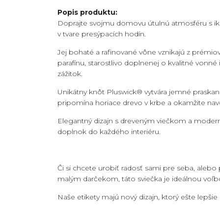
Popis produktu:
Doprajte svojmu domovu útulnú atmosféru s
v tvare presýpacích hodín.
Jej bohaté a rafinované vône vznikajú z prémio
parafínu, starostlivo doplnenej o kvalitné vonn
zážitok.
Unikátny knôt Pluswick
® vytvára jemné praskani
pripomína horiace drevo v krbe a okamžite nav
Elegantný dizajn s dreveným viečkom a moderno
doplnok do každého interiéru.
Či si chcete urobiť radosť sami pre seba, aleb
malým darčekom,
táto sviečka je ideálnou voľb
Naše etikety majú nový dizajn, ktorý ešte lepšie d