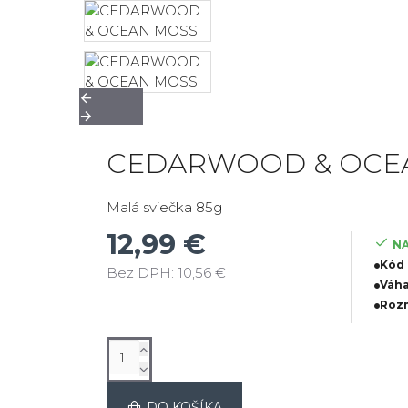
CEDARWOOD & OCE
Malá sviečka 85g
12,99 €
NA
Kód 
Bez DPH: 10,56 €
Váha
Rozm
DO KOŠÍKA