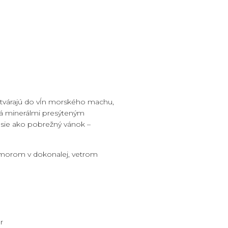
otvárajú do vĺn morského machu,
ená minerálmi presýteným
esie ako pobrežný vánok –
s morom v dokonalej, vetrom
r