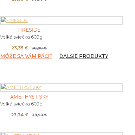
FIRESIDE
Veľká sviečka 609g
23,35 €
38,90 €
MÔŽE SA VÁM PÁČIŤ
ĎALŠIE PRODUKTY
AMETHYST SKY
Veľká sviečka 609g
23,34 €
38,90 €