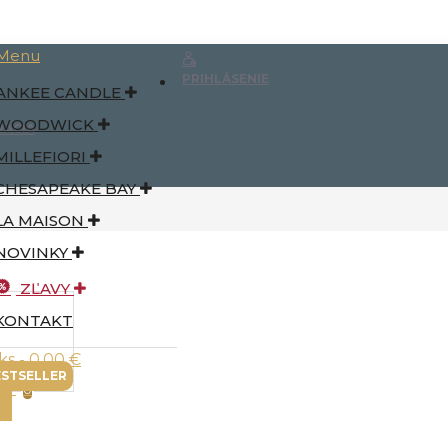
Menu
PRIHLÁSENIE
ANKEE CANDLE
WOODWICK
RÁCIA
MILLEFIORI
CHESAPEAKE BAY
LA MAISON
NOVINKY
ZĽAVY
KONTAKT
ks - 0,00 €
ESTSELLER
0