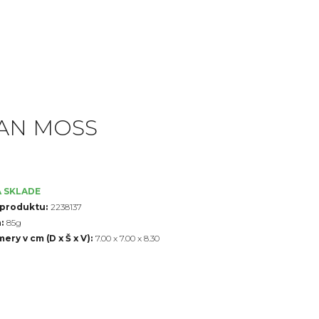
AN MOSS
 SKLADE
produktu:
2238137
:
85g
ery v cm (D x Š x V):
7.00 x 7.00 x 8.30