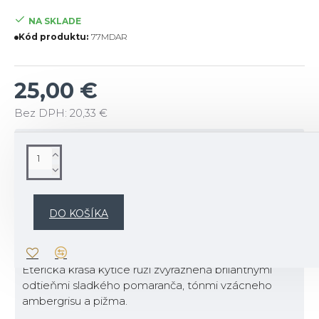
NA SKLADE
Kód produktu:
77MDAR
25,00 €
Bez DPH: 20,33 €
POPIS
Bytový difuzér – zahaľte svoj domov do aury
nadčasovej elegancie.
DO KOŠÍKA
Popis vône:
Éterická krása kytice ruží zvýraznená brilantnými
odtieňmi sladkého pomaranča, tónmi vzácneho
ambergrisu a pižma.