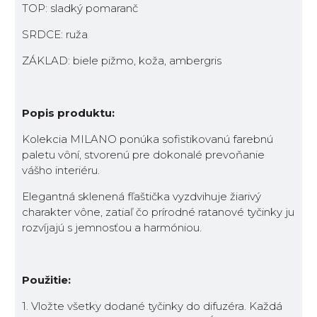
TOP: sladký pomaranč
SRDCE: ruža
ZÁKLAD: biele pižmo, koža, ambergris
Popis produktu:
Kolekcia MILANO ponúka sofistikovanú farebnú
paletu vôní, stvorenú pre dokonalé prevoňanie
vášho interiéru.
Elegantná sklenená fľaštička vyzdvihuje žiarivý
charakter vône, zatiaľ čo prírodné ratanové tyčinky ju
rozvíjajú s jemnosťou a harmóniou.
Použitie:
1. Vložte všetky dodané tyčinky do difuzéra. Každá