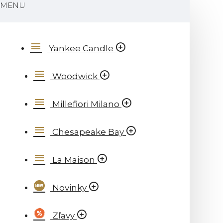
MENU
Yankee Candle
Woodwick
Millefiori Milano
Chesapeake Bay
La Maison
Novinky
Zľavy