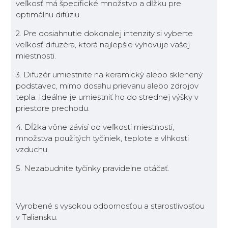
veľkosť má špecifické množstvo a dĺžku pre
optimálnu difúziu.
2. Pre dosiahnutie dokonalej intenzity si vyberte
veľkosť difuzéra, ktorá najlepšie vyhovuje vašej
miestnosti.
3. Difuzér umiestnite na keramický alebo sklenený
podstavec, mimo dosahu prievanu alebo zdrojov
tepla. Ideálne je umiestniť ho do strednej výšky v
priestore prechodu.
4. Dĺžka vône závisí od veľkosti miestnosti,
množstva použitých tyčiniek, teplote a vlhkosti
vzduchu.
5. Nezabudnite tyčinky pravidelne otáčať.
Vyrobené s vysokou odbornosťou a starostlivosťou
v Taliansku.