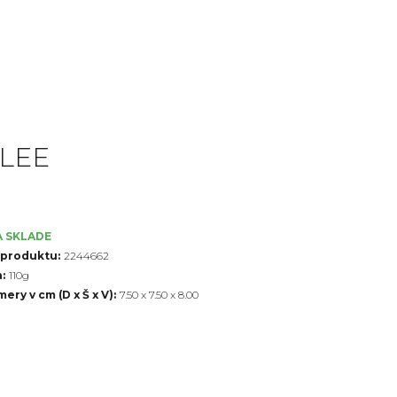
LEE
A SKLADE
 produktu:
2244662
:
110g
ery v cm (D x Š x V):
7.50 x 7.50 x 8.00