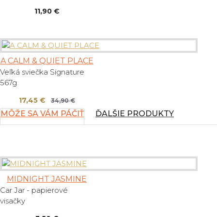
11,90 €
A CALM & QUIET PLACE
Veľká sviečka Signature
567g
17,45 €
34,90 €
MÔŽE SA VÁM PÁČIŤ
ĎALŠIE PRODUKTY
MIDNIGHT JASMINE
Car Jar - papierové
visačky