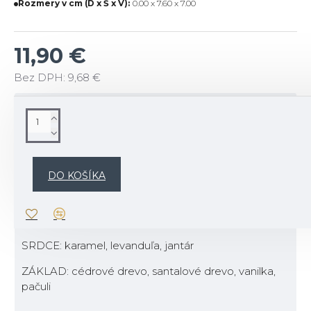
Rozmery v cm (D x Š x V):
0.00 x 7.60 x 7.00
11,90 €
Bez DPH: 9,68 €
POPIS
Popis vône:
Pláž na samote, ťa víta slnkom rozohriatym pieskom
DO KOŠÍKA
a príjemnými vôňami naplaveného dreva,
kardamónu a jantáru.
TOP: korenie, fazuľka Tonka, kardamón
SRDCE: karamel, levanduľa, jantár
ZÁKLAD: cédrové drevo, santalové drevo, vanilka,
pačuli