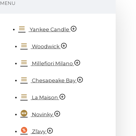
MENU
Yankee Candle
Woodwick
Millefiori Milano
Chesapeake Bay
La Maison
Novinky
Zľavy