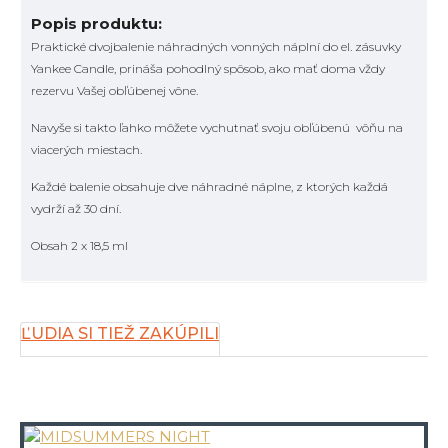
Popis produktu:
Praktické dvojbalenie náhradných vonných náplní do el. zásuvky
Yankee Candle, prináša pohodlný spôsob, ako mať doma vždy
rezervu Vašej obľúbenej vône.
Navyše si takto ľahko môžete vychutnať svoju obľúbenú vôňu na
viacerých miestach.
Každé balenie obsahuje dve náhradné náplne, z ktorých každá
vydrží až 30 dní.
Obsah 2 x 18,5 ml
ĽUDIA SI TIEŽ ZAKÚPILI