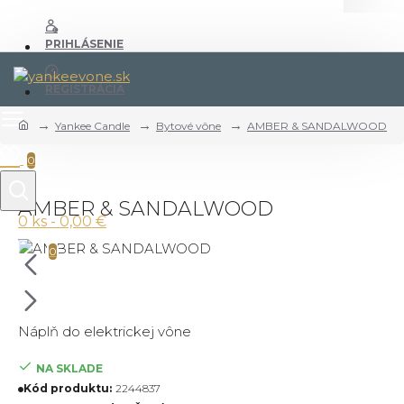
PRIHLÁSENIE
REGISTRÁCIA
Yankee Candle
Bytové vône
AMBER & SANDALWOOD
0
AMBER & SANDALWOOD
0 ks - 0,00 €
0
Náplň do elektrickej vône
NA SKLADE
Kód produktu:
2244837