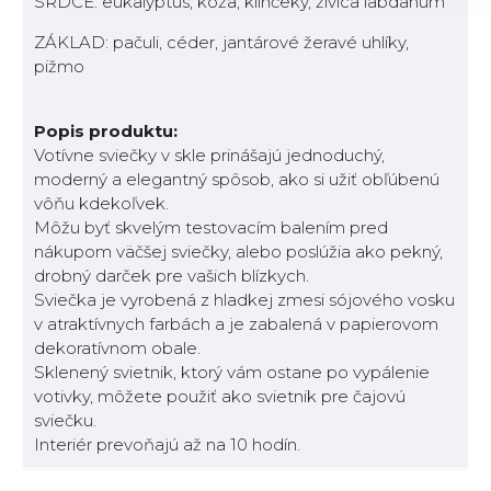
SRDCE: eukalyptus, koža, klinčeky, živica labdanum
ZÁKLAD: pačuli, céder, jantárové žeravé uhlíky,
pižmo
Popis produktu:
Votívne sviečky v skle prinášajú jednoduchý,
moderný a elegantný spôsob, ako si užiť obľúbenú
vôňu kdekoľvek.
Môžu byť skvelým testovacím balením pred
nákupom väčšej sviečky, alebo poslúžia ako pekný,
drobný darček pre vašich blízkych.
Sviečka je vyrobená z hladkej zmesi sójového vosku
v atraktívnych farbách a je zabalená v papierovom
dekoratívnom obale.
Sklenený svietnik, ktorý vám ostane po vypálenie
votivky, môžete použiť ako svietnik pre čajovú
sviečku.
Interiér prevoňajú až na 10 hodín.