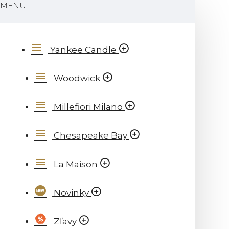
MENU
Yankee Candle
Woodwick
Millefiori Milano
Chesapeake Bay
La Maison
Novinky
Zľavy