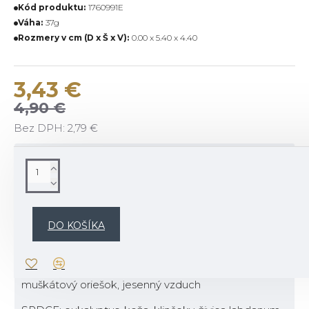
Kód produktu:
1760991E
Váha:
37g
Rozmery v cm (D x Š x V):
0.00 x 5.40 x 4.40
3,43 €
4,90 €
Bez DPH: 2,79 €
POPIS
Popis vône:
Strávte popoludnie scrapbookingom pri ohni vo
DO KOŠÍKA
svojej chate, obklopený tónmi jemnej kože, jablka a
žiarivého jantáru.
TOP: zlaté jablko, bergamot, citrón, zázvor,
muškátový oriešok, jesenný vzduch