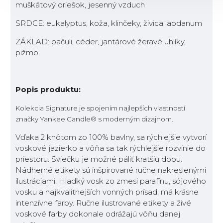
muškátový oriešok, jesenný vzduch
SRDCE: eukalyptus, koža, klinčeky, živica labdanum
ZÁKLAD: pačuli, céder, jantárové žeravé uhlíky,
pižmo
Popis produktu:
Kolekcia Signature je spojením najlepších vlastností
značky Yankee Candle® s moderným dizajnom.
Vďaka 2 knôtom zo 100% bavlny, sa rýchlejšie vytvorí
voskové jazierko a vôňa sa tak rýchlejšie rozvinie do
priestoru. Sviečku je možné páliť kratšiu dobu.
Nádherné etikety sú inšpirované ručne nakreslenými
ilustráciami. Hladký vosk zo zmesi parafínu, sójového
vosku a najkvalitnejších vonných prísad, má krásne
intenzívne farby. Ručne ilustrované etikety a živé
voskové farby dokonale odrážajú vôňu danej