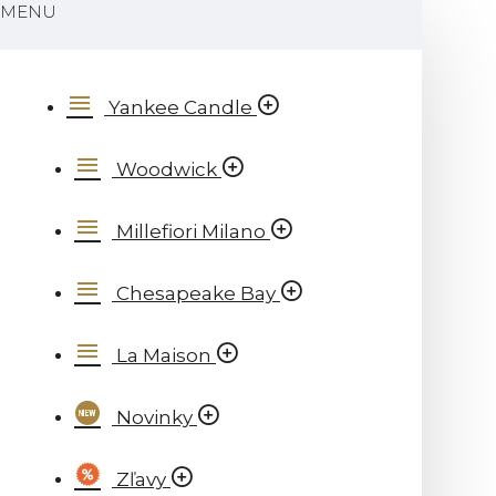
MENU
Yankee Candle
Woodwick
Millefiori Milano
Chesapeake Bay
La Maison
Novinky
Zľavy