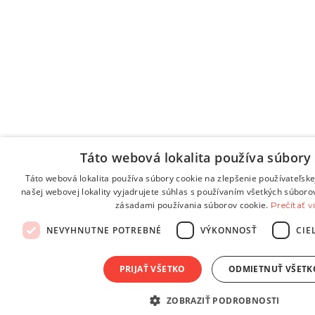
Táto webová lokalita používa súbory 
Táto webová lokalita používa súbory cookie na zlepšenie používateľske
našej webovej lokality vyjadrujete súhlas s používaním všetkých súboro
zásadami používania súborov cookie.
Prečítať v
NEVYHNUTNE POTREBNÉ
VÝKONNOSŤ
CIE
PRIJAŤ VŠETKO
ODMIETNUŤ VŠETK
ZOBRAZIŤ PODROBNOSTI