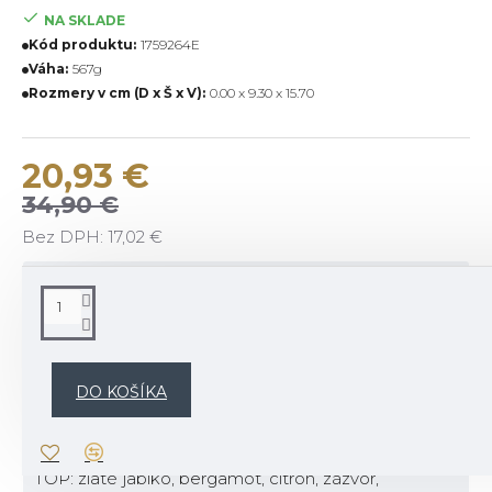
NA SKLADE
Kód produktu:
1759264E
Váha:
567g
Rozmery v cm (D x Š x V):
0.00 x 9.30 x 15.70
20,93 €
34,90 €
Bez DPH: 17,02 €
POPIS
Popis vône:
Strávte popoludnie scrapbookingom pri ohni vo
DO KOŠÍKA
svojej chate, obklopený tónmi jemnej kože, jablka a
žiarivého jantáru.
TOP: zlaté jablko, bergamot, citrón, zázvor,