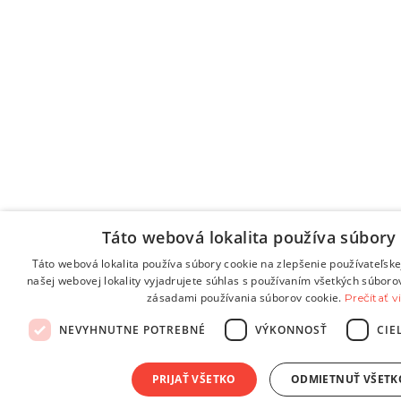
Táto webová lokalita používa súbory 
Táto webová lokalita používa súbory cookie na zlepšenie používateľske
našej webovej lokality vyjadrujete súhlas s používaním všetkých súboro
zásadami používania súborov cookie.
Prečítať v
NEVYHNUTNE POTREBNÉ
VÝKONNOSŤ
CIE
PRIJAŤ VŠETKO
ODMIETNUŤ VŠETK