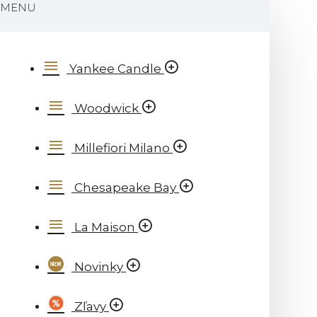
MENU
Yankee Candle
Woodwick
Millefiori Milano
Chesapeake Bay
La Maison
Novinky
Zľavy