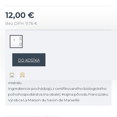
12,00 €
Bez DPH: 9,76 €
POPIS
Kúpeľová soľ s levanduľou La Maison.
Kúpeľová soľ s levanduľou a éterickými olejmi.
DO KOŠÍKA
Levanduľové éterické oleje dodávajú vášmu kúpeľu po
ťažkom dni voľna relaxačný nádych.
Soľ pochádza zo solí Camargue, zrodených z mora, slnka a
mistralu.
Ingrediencie pochádzajú z certifikovaného biologického
poľnohospodárstva (na obale). Krajina pôvodu Francúzsko.
Výrobca La Maison du Savon de Marseille