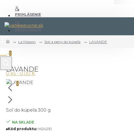
PRIHLÁSENIE
REGISTRÁCIA
La Maison
Soli a peny do kúpeľa
LAVANDE
0
LAVANDE
0 ks - 0,00 €
0
Soľ do kúpeľa 300 g
NA SKLADE
Kód produktu:
M24210