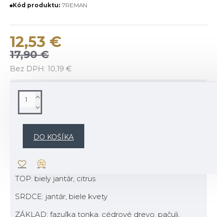
Kód produktu:
7REMAN
12,53 €
17,90 €
Bez DPH: 10,19 €
POPIS
Popis vône:
Svetlosť bieleho jantáru je prepletená citrusovým
DO KOŠÍKA
akcentom a minerálnym srdcom tekutého jantáru a
bielych kvetov. Jemné vône fazuľky tonka a pižma
odhaľujú prirodzenú a magnetizujúcu eleganciu.
TOP: biely jantár, citrus
SRDCE: jantár, biele kvety
ZÁKLAD: fazuľka tonka, cédrové drevo, pačuli,