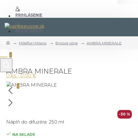
PRIHLÁSENIE
REGISTRÁCIA
Millefiori Milano
Bytové vône
AMBRA MINERALE
0
AMBRA MINERALE
0 ks - 0,00 €
0
-30 %
Náplň do difuzéra 250 ml
NA SKLADE