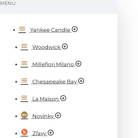
MENU
Yankee Candle
Woodwick
Millefiori Milano
Chesapeake Bay
La Maison
Novinky
Zľavy