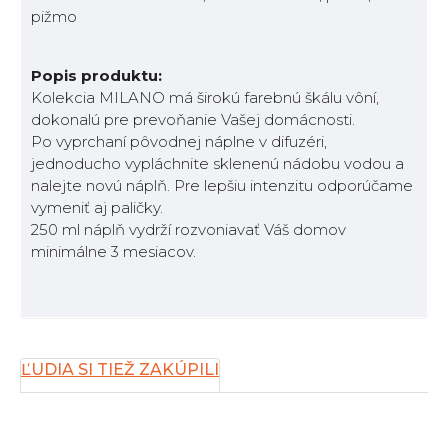
pižmo
Popis produktu:
Kolekcia MILANO má širokú farebnú škálu vôní,
dokonalú pre prevoňanie Vašej domácnosti.
Po vyprchaní pôvodnej náplne v difuzéri,
jednoducho vypláchnite sklenenú nádobu vodou a
nalejte novú náplň. Pre lepšiu intenzitu odporúčame
vymeniť aj paličky.
250 ml náplň vydrží rozvoniavať Váš domov
minimálne 3 mesiacov.
ĽUDIA SI TIEŽ ZAKÚPILI