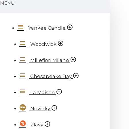
MENU
Yankee Candle
Woodwick
Millefiori Milano
Chesapeake Bay
La Maison
Novinky
Zľavy