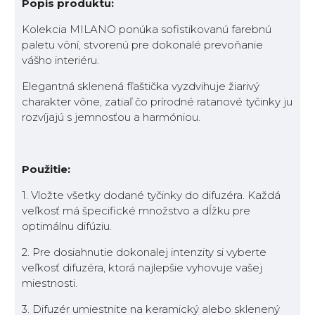
Popis produktu:
Kolekcia MILANO ponúka sofistikovanú farebnú
paletu vôní, stvorenú pre dokonalé prevoňanie
vášho interiéru.
Elegantná sklenená fľaštička vyzdvihuje žiarivý
charakter vône, zatiaľ čo prírodné ratanové tyčinky ju
rozvíjajú s jemnosťou a harmóniou.
Použitie:
1. Vložte všetky dodané tyčinky do difuzéra. Každá
veľkosť má špecifické množstvo a dĺžku pre
optimálnu difúziu.
2. Pre dosiahnutie dokonalej intenzity si vyberte
veľkosť difuzéra, ktorá najlepšie vyhovuje vašej
miestnosti.
3. Difuzér umiestnite na keramický alebo sklenený