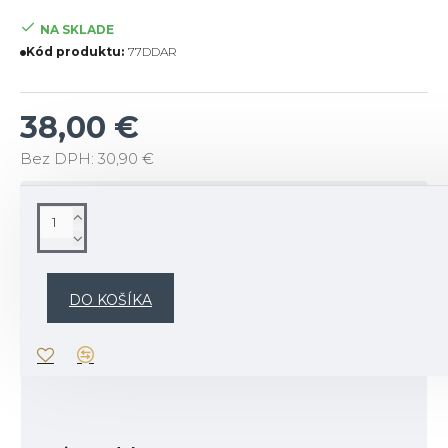
NA SKLADE
Kód produktu:
77DDAR
38,00 €
Bez DPH: 30,90 €
POPIS
Bytový difuzér – zahaľte svoj domov do aury
nadčasovej elegancie.
DO KOŠÍKA
Popis vône: