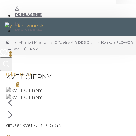
PRIHLÁSENIE
REGISTRÁCIA
Millefiori Milano
Difuzéry AIR DESIGN
Kolekcia FLOWER
KVET ČIERNY
0
0 ks - 0,00 €
KVET ČIERNY
0
difuzér kvet AIR DESIGN