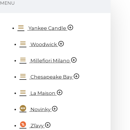
MENU
Yankee Candle
Woodwick
Millefiori Milano
Chesapeake Bay
La Maison
Novinky
Zľavy