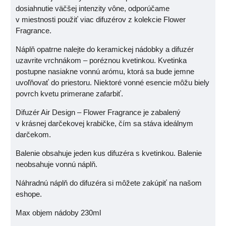
dosiahnutie väčšej intenzity vône, odporúčame
v miestnosti použiť viac difuzérov z kolekcie Flower
Fragrance.
Náplň opatrne nalejte do keramickej nádobky a difuzér
uzavrite vrchnákom – poréznou kvetinkou. Kvetinka
postupne nasiakne vonnú arómu, ktorá sa bude jemne
uvoľňovať do priestoru. Niektoré vonné esencie môžu biely
povrch kvetu primerane zafarbiť.
Difuzér Air Design – Flower Fragrance je zabalený
v krásnej darčekovej krabičke, čím sa stáva ideálnym
darčekom.
Balenie obsahuje jeden kus difuzéra s kvetinkou. Balenie
neobsahuje vonnú náplň.
Náhradnú náplň do difuzéra si môžete zakúpiť na našom
eshope.
Max objem nádoby 230ml