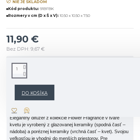
NIE JE SKLADOM
Kód produktu:
91BFBK
Rozmery v cm (D x Š x V):
10.50 x 10.50 x 7.50
11,90 €
Bez DPH: 9,67 €
POPIS
Popis produktu:
Difuzéry kolekcie Air design značky Millefiori Milano sú
DO KOŠÍKA
dostupné v niekoľkých druhoch a farbách, čo predstavuje
moderné a výrazné riešenie pre váš priestor.
Elegantný difuzér z kolekcie Flower Fragrance v tvare
kvetu je vyrobený z glazovanej keramiky (spodná časť –
nádoba) a poréznej keramiky (vrchná časť – kvet). Svojou
veľkosťou je vhodný do menších priestorov. Pre