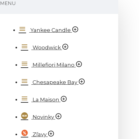
MENU
Yankee Candle
Woodwick
Millefiori Milano
Chesapeake Bay
La Maison
Novinky
Zľavy