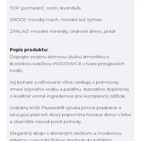
TOP: pomaranč, ozón, levanduľa
SRDCE: morský mach, morská soľ, tymian
ZÁKLAD: morské minerály, cédrové drevo, jantár
Popis produktu:
Doprajte svojmu domovu útulnú atmosféru s
ikonickou sviečkou WOODWICK v tvare presýpacích
hodín.
Jej bohaté a rafinované vône vznikajú z prémiovej
zmesi sójového vosku a parafínu, starostlivo doplnenej
o kvalitné vonné ingrediencie pre komplexný zážitok.
Unikátny knôt Pluswick
® vytvára jemné praskanie a
tancujúci plameň, ktorý pripomína horiace drevo v krbe
a okamžite navodí pocit pohody.
Elegantný dizajn s dreveným viečkom a modernou
etiketou z nej robí štýlový doplnok do každého