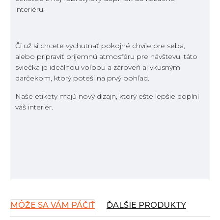
interiéru.
Či už si chcete vychutnať pokojné chvíle pre seba,
alebo pripraviť príjemnú atmosféru pre návštevu, táto
sviečka je ideálnou voľbou a zároveň aj vkusným
darčekom, ktorý poteší na prvý pohľad.
Naše etikety majú nový dizajn, ktorý ešte lepšie doplní
váš interiér.
MÔŽE SA VÁM PÁČIŤ
ĎALŠIE PRODUKTY