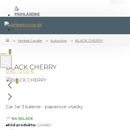
PRIHLÁSENIE
REGISTRÁCIA
Yankee Candle
Autovône
BLACK CHERRY
0
BLACK CHERRY
0 ks - 0,00 €
0
Car Jar 3 balenie - papierové visačky
NA SKLADE
Kód produktu:
2244821