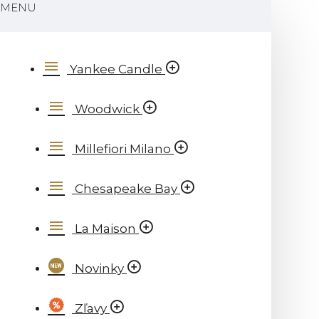
MENU
Yankee Candle
Woodwick
Millefiori Milano
Chesapeake Bay
La Maison
Novinky
Zľavy