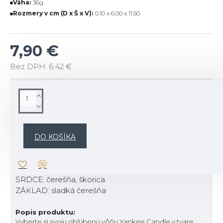
Váha:
36g
Rozmery v cm (D x Š x V):
0.10 x 6.00 x 11.50
7,90 €
Bez DPH: 6,42 €
POPIS
Popis vône:
Vôňa sladučkých zrelých čerešní, Vám pripomenie
DO KOŠÍKA
prázdninové výlety, kedy ste sa cítili šťastní, voľní a
bezstarostní.
TOP: čerešňa, mandle
SRDCE: čerešňa, škorica
ZÁKLAD: sladká čerešňa
Popis produktu:
Vyberte si svoju obľúbenú vôňu Yankee Candle v tvare