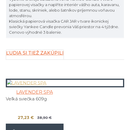
papierovej visačky a naplňte interiér vášho auta, karavanu,
lode, stanu, skriniek, alebo šatníkov príjemnou voňavou
atmosférou.
Klasická papierová visačka CAR JAR v tvare ikonickej
sviečky Yankee Candle prevonia Váš priestor na 4 týždne.
Cenovo výhodné 3 balenie.
ĽUDIA SI TIEŽ ZAKÚPILI
LAVENDER SPA
Veľká sviečka 609g
27,23 €
38,90 €